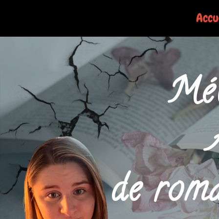
Accu
Mé
de rom