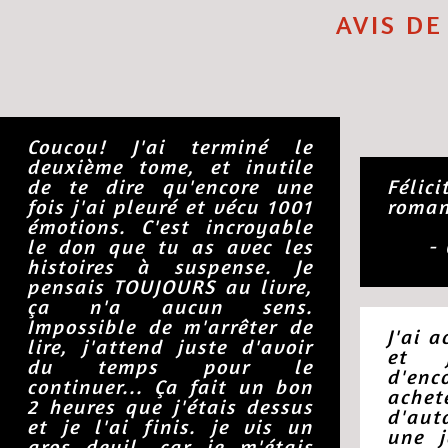
AVIS
DE
Coucou! J'ai terminé le
deuxième tome, et inutile
de te dire qu'encore une
Félic
fois j'ai pleuré et vécu 1001
roman
émotions. C'est incroyable
le don que tu as avec les
-
histoires à suspense. Je
pensais TOUJOURS au livre,
ça n'a aucun sens.
Impossible de m'arrêter de
J'ai a
lire, j'attend juste d'avoir
et 
du temps pour le
d'enc
continuer... Ça fait un bon
achet
2 heures que j'étais dessus
d'aut
et je l'ai finis. je vis un
une 
gros deuil, car je m'étais