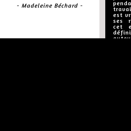
pend
- Madeleine Béchard -
trava
est v
ses 
cet e
défi
auteu