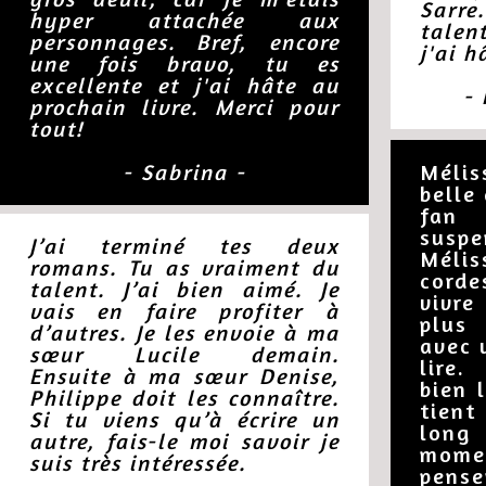
Sarre
hyper attachée aux
talen
personnages. Bref, encore
j'ai h
une fois bravo, tu es
excellente et j'ai hâte au
-
prochain livre. Merci pour
tout!
- Sabrina -
Méli
belle
fan
susp
J’ai terminé tes deux
Méli
romans. Tu as vraiment du
corde
talent. J’ai bien aimé. Je
vivre
vais en faire profiter à
plus 
d’autres. Je les envoie à ma
avec 
sœur Lucile demain.
lire.
Ensuite à ma sœur Denise,
bien 
Philippe doit les connaître.
tient
Si tu viens qu’à écrire un
long
autre, fais-le moi savoir je
momen
suis très intéressée.
pense